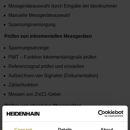
Messgeräteauswahl durch Eingabe der Identnummer
Manuelle Messgeräteauswahl
Spannungsversorgung
Prüfen von inkrementellen Messgeräten
Spannungsanzeige
PWT – Funktion Inkrementalsignale prüfen
Referenzsignal prüfen und einstellen
Aufzeichnen von Signalen (Dokumentation)
Zählerfunktion
Messen von Zn/Z1-Geber
Prüfen von absoluten Messgeräten
Positionsanzeige
Inkrementalsignalanzeige
Consent
Details
About