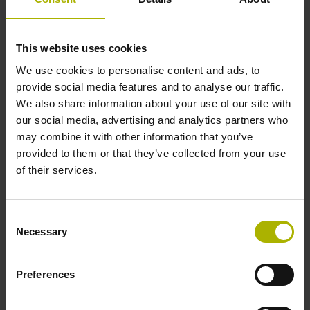
Bedeutung EnDat-Messgerätespeicher
Messgerätespeicherinhalte auslesen und vergleichen
This website uses cookies
(sichern)
We use cookies to personalise content and ads, to
Absolut – Inkremental – Abweichung
provide social media features and to analyse our traffic.
Online – Diagnose (Dokumentation)
We also share information about your use of our site with
Anbauassistenten
our social media, advertising and analytics partners who
may combine it with other information that you’ve
Functional-Safety: Testablauf und Dokumentation
provided to them or that they’ve collected from your use
Praktische Anwendung
of their services.
Funktionskontrolle an HEIDENHAIN-Messgeräten mit
dem PWT
Consent
Necessary
Selection
Überprüfung und Bewertung von HEIDENHAIN-
Messgeräten mit dem PWM
Preferences
Verwendung des Benutzerhandbuches "Kabel- und
Anschlusstechnik" zur Bestimmung der benötigten Kabel