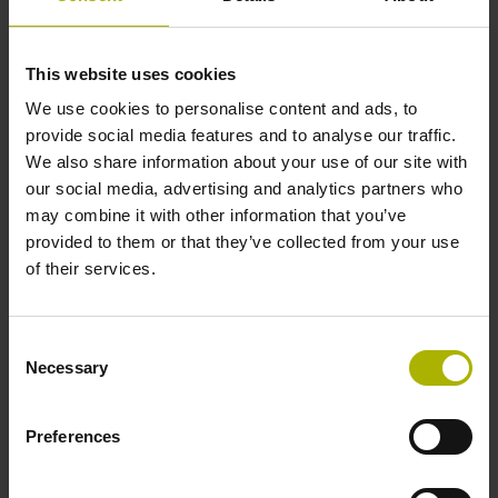
sie diese dann an. Das Berechnen und anfahren der
Positionen wiederholt die Steuerung, bis der Endpunkt des
Kreisbogens erreicht ist.
This website uses cookies
We use cookies to personalise content and ads, to
Programmbeschreibung
provide social media features and to analyse our traffic.
We also share information about your use of our site with
our social media, advertising and analytics partners who
Beschreibung_NC-Programm_2080.pdf
may combine it with other information that you’ve
NC-Solutions_Werkzeugliste.pdf
provided to them or that they’ve collected from your use
Hinweise_zur_Nutzung_der_NC-Programme.pdf
of their services.
Programmdateien
Consent
Necessary
Selection
2080_de.H
2080.H
Preferences
Produkttypen