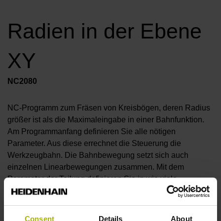
Radien in der Ebene
XY
NC2080
NC-Programm zum Fräsen von Kreisbögen, deren Radius
größer ist als die Maximaleingabe in einer Bahnfunktion.
Am Programmanfang definieren Sie alle nötigen
Parameter. Aus diese errechnet die Steuerung die
Werkzeugbahn. Die Bahnbewegung setzt sich auch
einzelnen Linearbewegungen zusammen. Mit dem
Parameter der Teilung definieren Sie in wie viele
Linearsätze die Steuerung den Kreisbogen aufteilt. Für
jeden dieser linearen Abschnitte errechnet die Steuerung
den Endpunkt in der X- und Y-Achse. Im Anschluss fährt
Consent
Details
About