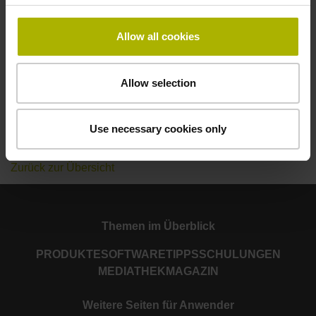
5 Achsen fräsen ( X Y Z +Schwenkachsen)
Fräsen
Allow all cookies
Bearbeitungsposition
NC-Programm
Allow selection
Programmierplatz
Programmierplatz VirtualBox
Maschinensteuerung
TNC7
Use necessary cookies only
Zurück zur Übersicht
Themen im Überblick
PRODUKTE
SOFTWARE
TIPPS
SCHULUNGEN
MEDIATHEK
MAGAZIN
Weitere Seiten für Anwender