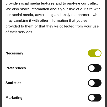
Hinweise_zur_Nutzung_der_NC-Programme.pdf
provide social media features and to analyse our traffic.
We also share information about your use of our site with
our social media, advertising and analytics partners who
Programmdateien
may combine it with other information that you’ve
provided to them or that they’ve collected from your use
1020_de.h
of their services.
1020.h
Produkttypen
Consent
Necessary
Selection
Bohren
3 Achsen fräsen (X Y Z)
TNC 155
Preferences
TNC 310
TNC 355
TNC 407
TNC 410
Statistics
TNC 640
TNC 620
iTNC 530
TNC 320
TNC 426/430
TNC 415/425
Marketing
3 + 2 Achsen fräsen (X Y Z + Anstellachsen)