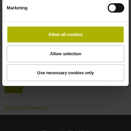
Marketing
TNC 320
TNC 426/430
TNC 415/425
TNC 410
TNC 407
TNC 355
TNC 310
Allow all cookies
3 + 2 Achsen fräsen (X Y Z + Anstellachsen)
5 Achsen fräsen ( X Y Z +Schwenkachsen)
Allow selection
NC-Programm
Programmierplatz
Use necessary cookies only
Programmierplatz VirtualBox
Maschinensteuerung
TNC7
Zurück zur Übersicht