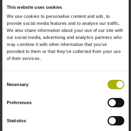
This website uses cookies
Programmbeschreibung
We use cookies to personalise content and ads, to
provide social media features and to analyse our traffic.
We also share information about your use of our site with
NC-Solutions_Werkzeugliste.pdf
our social media, advertising and analytics partners who
Hinweise_zur_Nutzung_der_NC-Programme.pdf
may combine it with other information that you’ve
provided to them or that they’ve collected from your use
Programmdateien
of their services.
7115.h
Consent
7115_de.h
Necessary
Selection
Produkttypen
Preferences
3 Achsen fräsen (X Y Z)
Körper
Fräsen
Statistics
TNC 155
TNC 640
TNC 620
iTNC 530