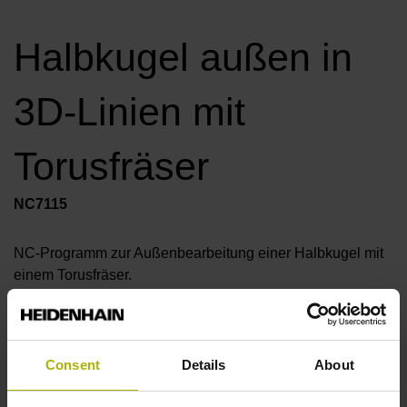
Halbkugel außen in
3D-Linien mit
Torusfräser
NC7115
NC-Programm zur Außenbearbeitung einer Halbkugel mit
einem Torusfräser.
Gefräst wird in einer X/Z-Bahn von unten nach oben. Diese
Bewegung wird in einzelne Linearbahnen aufgeteilt. Im
Anschluss wird das Koordinatensystem gedreht und es
wird nächste Bahn gefahren. Durch die definierten
Consent
Details
About
Teilungen wird die Genauigkeit und die Qualität der
Oberfläche bestimmt.