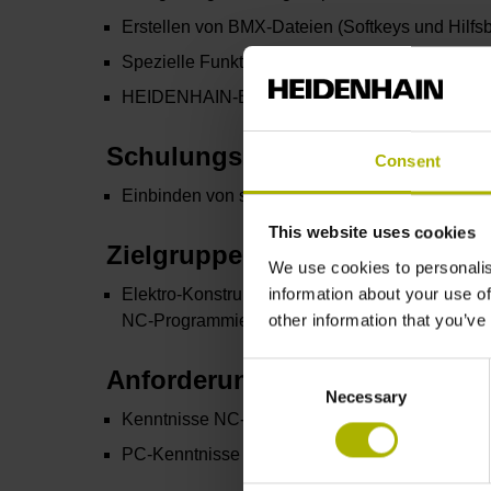
Erstellen von BMX-Dateien (Softkeys und Hilfs
Spezielle Funktionen der NC-Programmierung
HEIDENHAIN-Basiszyklen
Schulungsziel
Consent
Einbinden von speziellen NC-Programmen als Z
This website uses cookies
Zielgruppe
We use cookies to personalis
information about your use of
Elektro-Konstrukteure und SPS-Programmierer 
other information that you’ve
NC-Programmierer
Consent
Anforderungen
Necessary
Selection
Kenntnisse NC-Programmierung
PC-Kenntnisse