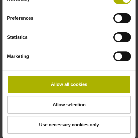
Selection
HEIDENHAIN Schulungszentrum, Traunreut
Preferences
Schulungsgebühr
€ 1.800,- zzgl. MWSt. pro Teilnehmer
Statistics
€ 1.440,- zzgl. MWSt. pro Teilnehmer für TNC Club
Premiummitglieder
Marketing
€ 450,- zzgl. MWSt. pro Auszubildenden für TNC Club
Premiummitglieder (Nachweis erforderlich)
Allow all cookies
Allow selection
>
Details zum TNC Club
Use necessary cookies only
Dauer