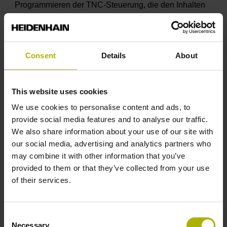
Programmieren der TNC-Steuerung, die den Inhalten
des o.g. Kurses entsprechen
Consent
Details
About
Anzahl freier Plätze
Kurs-ID:
30569
This website uses cookies
21.09.2026
-
25.09.2026
1
We use cookies to personalise content and ads, to
07.12.2026
-
11.12.2026
9
provide social media features and to analyse our traffic.
We also share information about your use of our site with
our social media, advertising and analytics partners who
may combine it with other information that you’ve
Jetzt für diesen Kurs anmelden
provided to them or that they’ve collected from your use
of their services.
Consent
Ort
Necessary