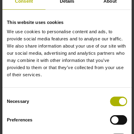
Consent
Details
About
Bei diesem Webinar erklärt der Referent die
This website uses cookies
Programmierung einer geschwenkten Ebene über
We use cookies to personalise content and ads, to
einen Raumwinkel. Die Teilnehmer erlernen den
provide social media features and to analyse our traffic.
Unterschied zwischen Achs- und Raumwinkel. Es wird
We also share information about your use of our site with
an einem Beispiel erklärt, welche Raumwinkel man
our social media, advertising and analytics partners who
zur Verfügung hat und wie man diese in der Steuerung
may combine it with other information that you’ve
programmiert. Anhand eines Werkstückes wird die
provided to them or that they’ve collected from your use
richtige Vorgehensweise beim Schwenken
of their services.
veranschaulicht und die Verwendung von
Nullpunktverschiebung (Zyklus 7), Schwenk-Funktion
(PLANE SPATIAL) und das zugehörige Rücksetzen
Consent
erklärt.
Necessary
Selection
Preferences