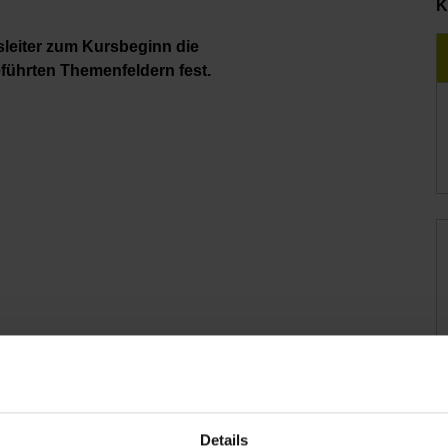
K
leiter zum Kursbeginn die
ührten Themenfeldern fest.
Details