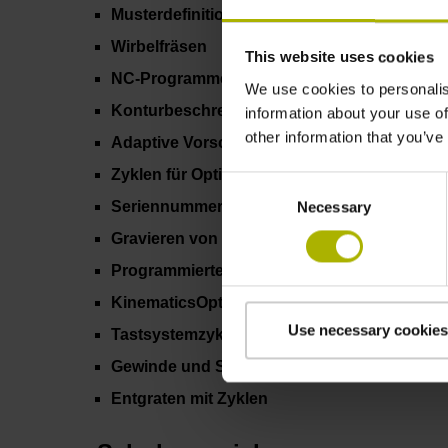
Musterdefinitionen
Wirbelfräsen
This website uses cookies
NC-Programme optimieren
We use cookies to personalis
Konturbeschreibung Polar
information about your use of
other information that you’ve
Adaptive Vorschubregelung (AFC)
Zyklen für Optimiertes Fräsen (OCM)
Consent
Seriennummer gravieren
Necessary
Selection
Gravieren von Stückzahl und Datum
Programmiertechnik
KinematicsOpt
Use necessary cookies
Tastsystemzyklen
Gewinde und Spirale
Entgraten mit Zyklen