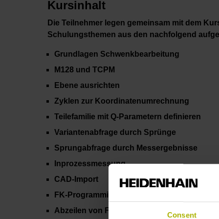
Kursinhalt
Die Teilnehmer legen gemeinsam mit dem Kurs
Schulungsthemen aus den nachfolgend aufgef
Grundlagen Schwenkbearbeitung
M128 und TCPM
Ebene ausrichten
Zyklen zur Koordinatenumrechnung
Teilefamilie mit Q-Parametern definieren
Variantenabfrage durch Sprünge
Sprungabfrage durch Messergebnisse
Inprozessmessung
CAD-Import
FK-Programmierung
Abzeilen von Fasen und Radien
Consent