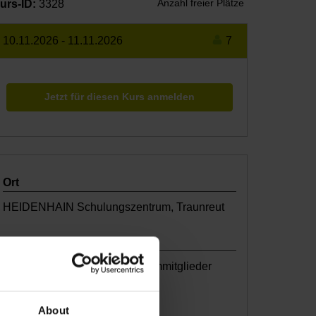
Anzahl freier Plätze
urs-ID:
3328
10.11.2026
-
11.11.2026
7
Jetzt für diesen Kurs anmelden
Ort
HEIDENHAIN Schulungszentrum, Traunreut
Schulungsgebühr
Exklusiv für TNC Club Premiummitglieder
kostenlos
About