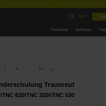
DE
Kon
Produkte
Software
Tip
7
8
9
10
nderschulung Traunreut
/TNC 620/TNC 320/iTNC 530