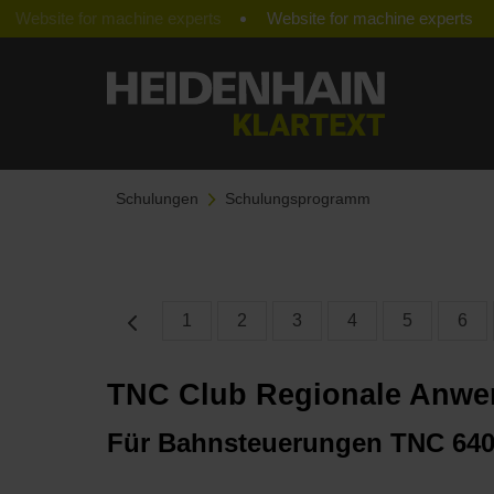
Website for machine experts
Schulungen
Schulungsprogramm
1
2
3
4
5
6
TNC Club Regionale Anwe
Für Bahnsteuerungen TNC 640